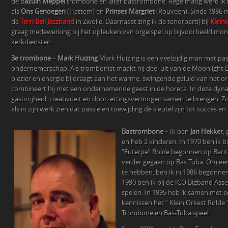
de B
azuin Meppel
trombone en later bastrombone. Regelmatig werd ik 
als
Ons Genoegen
(Hattem) en
Prinses Margriet
(Rouveen). Sinds 1986 m
de
Terri Bell Jazzband
in Zwolle. Daarnaast zing ik de tenorpartij bij
Klein
graag medewerking bij het opleuken van orgelspel op bijvoorbeeld m
kerkdiensten.
3e trombone
–
Mark Huizing
Mark Huizing is een veelzijdig man met pa
ondernemerschap. Als trombonist maakt hij deel uit van de Moonlight B
plezier en energie bijdraagt aan het warme, swingende geluid van het ork
combineert hij met een ondernemende geest in de horeca. In deze dyn
gastvrijheid, creativiteit en doorzettingsvermogen samen te brengen. Zo 
als in zijn werk zien dat passie en toewijding de sleutel zijn tot succes en 
Bastrombone –
Ik ben
Jan Hekker
,
en heb 2 kinderen. In 1970 ben ik bij
“Euterpe” Rolde begonnen op Bari
verder gegaan op Bas Tuba. Om ee
te hebben, ben ik in 1986 begonne
1990 ben ik bij de ICO Bigband As
spelen. In 1995 heb ik samen met e
kennissen het “ Klein Orkest Rolde “
Trombone en Bas-Tuba speel.