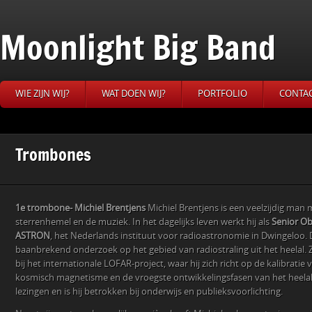
Moonlight Big Band
WIE ZIJN WIJ?
WAT DOEN WIJ?
PORTFOLIO
CONTA
Trombones
1e trombone- Michiel Brentjens
Michiel Brentjens is een veelzijdig man 
sterrenhemel en de muziek. In het dagelijks leven werkt hij als
Senior Ob
ASTRON
, het Nederlands instituut voor radioastronomie in Dwingeloo. 
baanbrekend onderzoek op het gebied van radiostraling uit het heelal. Z
bij het internationale LOFAR-project, waar hij zich richt op de kalibratie
kosmisch magnetisme en de vroegste ontwikkelingsfasen van het heelal.
lezingen en is hij betrokken bij onderwijs en publieksvoorlichting.