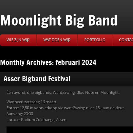
Moonlight Big Band
WIE ZIJN WIJ?
WAT DOEN WIJ?
PORTFOLIO
CONTA
Monthly Archives: februari 2024
Asser Bigband Festival
Één avond, drie bigbands: Want2Swing, Blue Note en Moonlight.
Wanneer: zaterdag 16 maart
Entree: 12,50 in voorverkoop via want2swing.nl en 15,- aan de deur.
Aanvang: 20:00
Locatie: Podium Zuidhaege, Assen