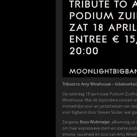
Tribute to Amy Winehouse – ticketverkoo
Op zaterdag 18 april staat Podium Zuidh
Winehouse. Met dit bijzondere concert 
invloedrijke soul- en jazzartiesten van d
voor bigband door Steven Sluiter, wat gar
Zangeres
Roos Woltmeijer
, afkomstig uit
om haar expressieve stem en sterke podiu
emotie, rauwheid en soul van Amy Wineho