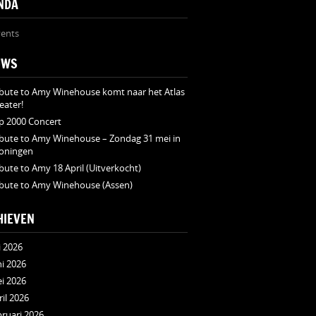
NDA
ents
UWS
ibute to Amy Winehouse komt naar het Atlas
eater!
p 2000 Concert
ibute to Amy Winehouse – Zondag 31 mei in
oningen
ibute to Amy 18 April (Uitverkocht)
ibute to Amy Winehouse (Assen)
HIEVEN
i 2026
ni 2026
i 2026
ril 2026
bruari 2026