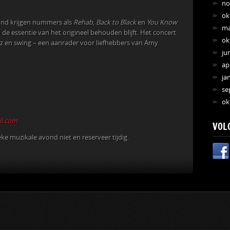
no
ok
band krijgen nummers als
Rehab
,
Back to Black
en
You Know
ma
 de essentie van het origineel behouden blijft. Het concert
ok
zz en swing – een aanrader voor liefhebbers van Amy
ju
ap
ja
se
ok
l.com
VOL
eke muzikale avond niet en reserveer tijdig.