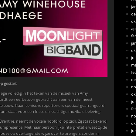
ja
de
ok
ap
fe
ja
ok
jul
ma
fe
de
p gestart
no
aege volledig in het teken van de muziek van Amy
ok
wordt een eerbetoon gebracht aan een van de meest
ju
eze eeuw. Haar iconische repertoire is speciaal gearrangeerd
fe
ant staat voor een frisse en krachtige muzikale beleving.
no
 Drenthe, neemt de vocale hoofdrol op zich. Zij staat bekend
ok
mprésence. Met haar persoonlijke interpretatie weet zij de
ju
use op overtuigende wijze over te brengen, zonder in