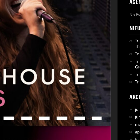
AGE
No Ev
NIE
Tr
Th
To
Tr
Gr
Tr
Tr
ARC
jul
ju
me
ap
fe