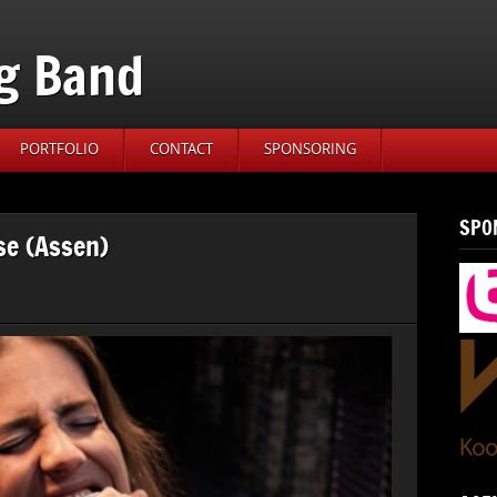
g Band
PORTFOLIO
CONTACT
SPONSORING
SPO
se (Assen)