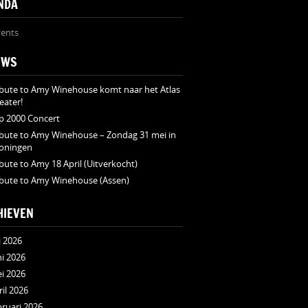
NDA
ents
UWS
ibute to Amy Winehouse komt naar het Atlas
eater!
p 2000 Concert
ibute to Amy Winehouse – Zondag 31 mei in
oningen
ibute to Amy 18 April (Uitverkocht)
ibute to Amy Winehouse (Assen)
HIEVEN
i 2026
ni 2026
i 2026
ril 2026
bruari 2026