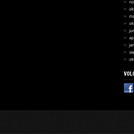
no
ok
ma
ok
ju
ap
ja
se
ok
VOL