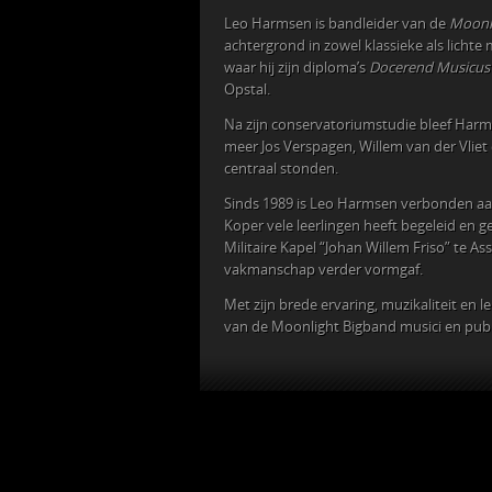
Leo Harmsen is bandleider van de
Moonl
achtergrond in zowel klassieke als licht
waar hij zijn diploma’s
Docerend Musicus
Opstal.
Na zijn conservatoriumstudie bleef Harms
meer Jos Verspagen, Willem van der Vliet 
centraal stonden.
Sinds 1989 is Leo Harmsen verbonden aan
Koper vele leerlingen heeft begeleid en geï
Militaire Kapel “Johan Willem Friso” te As
vakmanschap verder vormgaf.
Met zijn brede ervaring, muzikaliteit en
van de Moonlight Bigband musici en publ