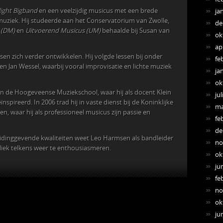
ight Bigband
en een veelzijdig musicus met een brede
ja
e muziek. Hij studeerde aan het Conservatorium van Zwolle,
de
 (DM)
en
Uitvoerend Musicus (UM)
behaalde bij Susan van
ok
ap
en zich verder ontwikkelen. Hij volgde lessen bij onder
fe
en Jan Wessel, waarbij vooral improvisatie en lichte muziek
ja
ok
 de Hoogeveense Muziekschool, waar hij als docent Klein
jul
nspireerd. In 2006 trad hij in vaste dienst bij de Koninklijke
ma
sen, waar hij als professioneel musicus zijn passie en
fe
de
 leidinggevende kwaliteiten weet Leo Harmsen als bandleider
no
iek telkens weer te enthousiasmeren.
ok
ju
fe
no
ok
ju