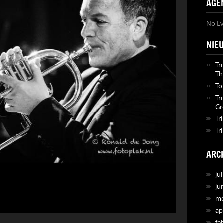
AGE
No Ev
NIE
Tr
Th
To
Tr
Gr
Tr
Tr
ARC
jul
ju
me
ap
fe