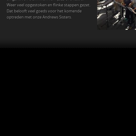
Weer veel opgestoken en flinke stappen gezet.
Dat belooft veel goeds voor het komende
optreden met onze Andrews Sisters.