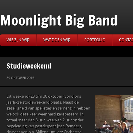
Moonlight Big Band
WIE ZIJN WIJ?
WAT DOEN WIJ?
PORTFOLIO
CONTA
Studieweekend
30 OKTOBER 2016
Dit weekend (28 t/m 30 oktober) vond ons
jaarlijkse studieweekend plaats. Naast de
gezelligheid van spelletjes en samenzijn hebben
we ook deze keer weer hard gerepeteerd. In
totaal meer dan 8 uur, waarvan 2 uur onder
begeleiding van gastdirigent Joan Reinders,
dirigent van o.a. Millennium Jazz Orchestra!