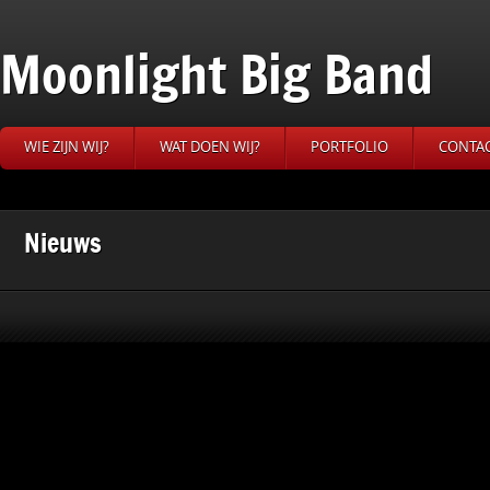
Moonlight Big Band
WIE ZIJN WIJ?
WAT DOEN WIJ?
PORTFOLIO
CONTA
Nieuws