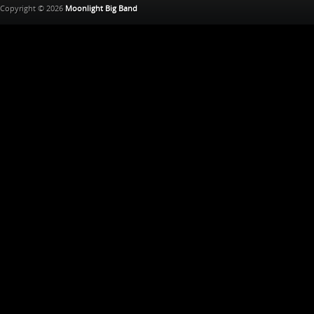
Copyright © 2026
Moonlight Big Band