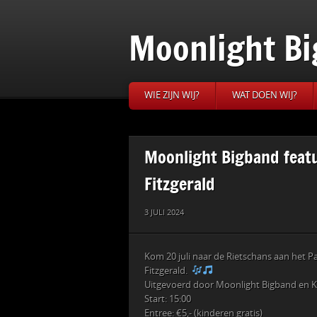
Moonlight Bi
WIE ZIJN WIJ?
WAT DOEN WIJ?
Moonlight Bigband featu
Fitzgerald
3 JULI 2024
Kom 20 juli naar de Rietschans aan het Pa
Fitzgerald.
Uitgevoerd door Moonlight Bigband en K
Start: 15:00
Entree: €5,- (kinderen gratis)