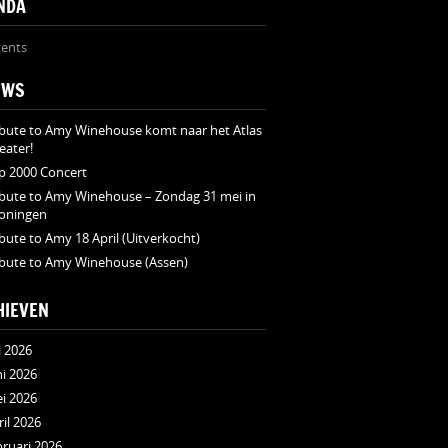
NDA
ents
UWS
ibute to Amy Winehouse komt naar het Atlas
eater!
p 2000 Concert
ibute to Amy Winehouse – Zondag 31 mei in
oningen
ibute to Amy 18 April (Uitverkocht)
ibute to Amy Winehouse (Assen)
HIEVEN
i 2026
ni 2026
i 2026
ril 2026
bruari 2026