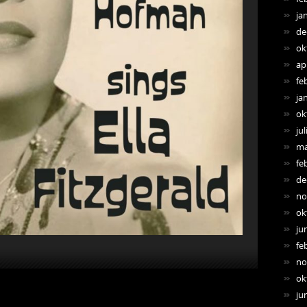
ja
de
ok
ap
fe
ja
ok
jul
ma
fe
de
no
ok
ju
fe
no
ok
ju