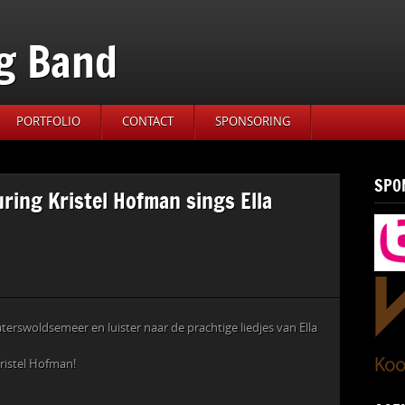
g Band
PORTFOLIO
CONTACT
SPONSORING
SPO
ring Kristel Hofman sings Ella
terswoldsemeer en luister naar de prachtige liedjes van Ella
ristel Hofman!