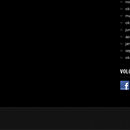
no
ok
ma
ok
ju
ap
ja
se
ok
VOL