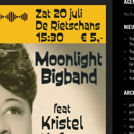
AGE
No Ev
NIE
Tr
Th
To
Tr
Gr
Tr
Tr
ARC
jul
ju
me
ap
fe