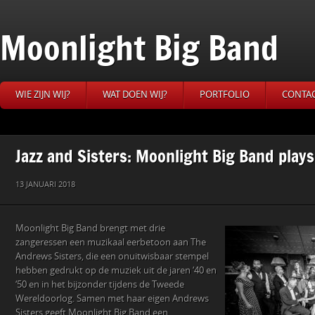
Moonlight Big Band
WIE ZIJN WIJ?
WAT DOEN WIJ?
PORTFOLIO
CONTA
Jazz and Sisters: Moonlight Big Band plays
13 JANUARI 2018
Moonlight Big Band brengt met drie
zangeressen een muzikaal eerbetoon aan The
Andrews Sisters, die een onuitwisbaar stempel
hebben gedrukt op de muziek uit de jaren ‘40 en
‘50 en in het bijzonder tijdens de Tweede
Wereldoorlog. Samen met haar eigen Andrews
Sisters geeft Moonlight Big Band een