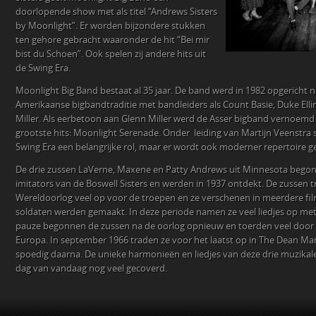
doorlopende show met als titel “Andrews Sisters
by Moonlight”. Er worden bijzondere stukken
ten gehore gebracht waaronder de hit “Bei mir
bist du Schoen”. Ook spelen zij andere hits uit
de Swing Era.
Moonlight Big Band bestaat al 35 jaar. De band werd in 1982 opgericht 
Amerikaanse bigbandtraditie met bandleiders als Count Basie, Duke Elli
Miller. Als eerbetoon aan Glenn Miller werd de Asser bigband vernoemd 
grootste hits: Moonlight Serenade. Onder leiding van Martijn Veenstra 
Swing Era een belangrijke rol, maar er wordt ook moderner repertoire g
De drie zussen LaVerne, Maxene en Patty Andrews uit Minnesota begon
imitators van de Boswell Sisters en werden in 1937 ontdekt. De zussen 
Wereldoorlog veel op voor de troepen en ze verschenen in meerdere film
soldaten werden gemaakt. In deze periode namen ze veel liedjes op met
pauze begonnen de zussen na de oorlog opnieuw en toerden veel door 
Europa. In september 1966 traden ze voor het laatst op in The Dean Ma
spoedig daarna. De unieke harmonieën en liedjes van deze drie muzikal
dag van vandaag nog veel gecoverd.