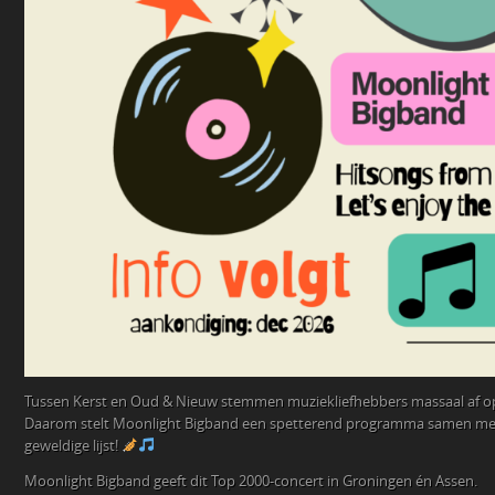
Tussen Kerst en Oud & Nieuw stemmen muziekliefhebbers massaal af op
Daarom stelt Moonlight Bigband een spetterend programma samen met 
geweldige lijst!
Moonlight Bigband geeft dit Top 2000-concert in Groningen én Assen.