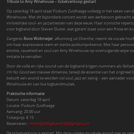
Tribute to Amy Winehouse – ticketverkoop gestart
Op zaterdag 18 april staat Podium Zuidhaege volledig in het teken van
Winehouse. Met dit bijzondere concert wordt een eerbetoon gebracht 
invloedrijke soul- en jazzartiesten van deze eeuw. Haar iconische reperto
voor bigband door Steven Sluiter, wat garant staat voor een frisse en kr
Zangeres
Roos Woltmeijer
, afkomstig uit Drenthe, neemt de vocale hoofd
om haar expressieve stem en sterke podiumprésence. Met haar persoonli
emotie, rauwheid en soul van Amy Winehouse op overtuigende wijze ove
imitatie te vervallen.
Door de volle en rijke sound van de bigband krijgen nummers als
Rehab
I’m No Good
een nieuwe dimensie, terwijl de essentie van het origineel 
belooft een avond te worden vol soul, jazz en swing – een aanrader voo
Winehouse én van live bigbandmuziek.
Praktische informatie
Datum: zaterdag 18 april
Locatie: Podium Zuidhaege
Aanvang: 20.00 uur
Ticketprijs: € 15
Reserveren:
moonlightbigband100@gmail.com
De ticketverkoop is gestart. Mis deze unieke muzikale avond niet en reser