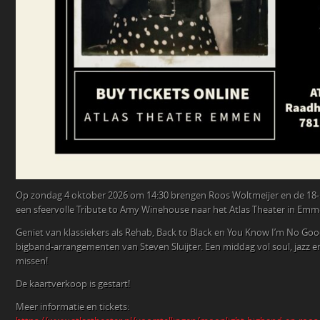
Op zondag 4 oktober 2026 om 14:30 brengen Roos Woltmeijer en de 18
een sfeervolle Tribute to Amy Winehouse naar het Atlas Theater in Emm
Geniet van klassiekers als Rehab, Back to Black en You Know I’m No Goo
bigband-arrangementen van Steven Sluijter. Een middag vol soul, jazz en 
missen!
De kaartverkoop is gestart!
Meer informatie en tickets: