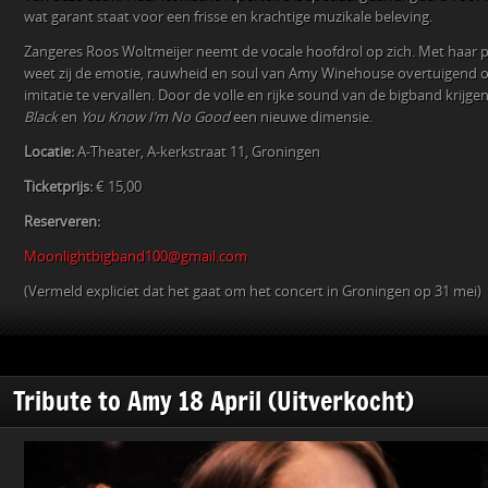
wat garant staat voor een frisse en krachtige muzikale beleving.
Zangeres Roos Woltmeijer neemt de vocale hoofdrol op zich. Met haar pe
weet zij de emotie, rauwheid en soul van Amy Winehouse overtuigend o
imitatie te vervallen. Door de volle en rijke sound van de bigband krij
Black
en
You Know I’m No Good
een nieuwe dimensie.
Locatie:
A-Theater, A-kerkstraat 11, Groningen
Ticketprijs:
€ 15,00
Reserveren:
Moonlightbigband100@gmail.com
(Vermeld expliciet dat het gaat om het concert in Groningen op 31 mei)
Tribute to Amy 18 April (Uitverkocht)