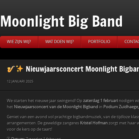
Moonlight Big Band
WIE ZIJN WIJ?
WAT DOEN WIJ?
PORTFOLIO
CONTA
Nieuwjaarsconcert Moonlight Bigba
12 JANUARI 2025
We starten het nieuwe jaar swingend! Op
zaterdag 1 februari
nodigen wij
het
Nieuwjaarsconcert van de Moonlight Bigband
in
Podium Zuidhaege,
Geniet van een avond vol prachtige bigbandmuziek, van de tijdloze kla
arrangementen. De geweldige zangeres
Kristel Hofman
zorgt met haar 
voor de kers op de taart!